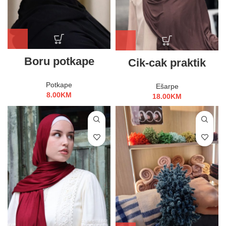
Boru potkape
Cik-cak praktik
Potkape
Ešarpe
8.00
KM
18.00
KM