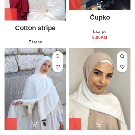
Čupko
Cotton stripe
Ešarpe
6.00
KM
Ešarpe