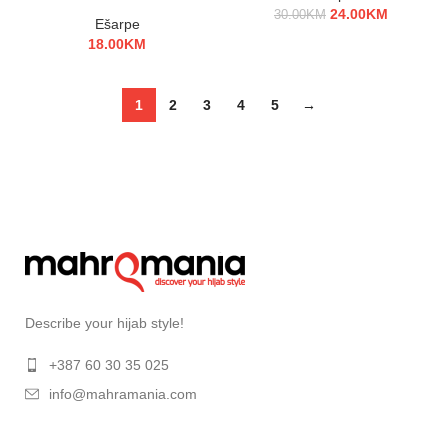
24.00
KM
30.00
KM
Ešarpe
18.00
KM
1
2
3
4
5
→
Describe your hijab style!
+387 60 30 35 025
info@mahramania.com