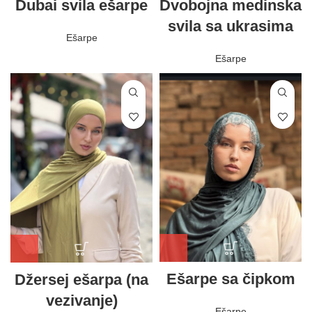
Dubai svila ešarpe
Dvobojna medinska
svila sa ukrasima
Ešarpe
Ešarpe
Ešarpe sa čipkom
Džersej ešarpa (na
vezivanje)
Ešarpe