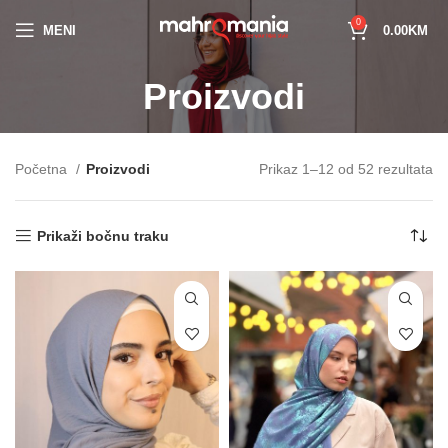
0
MENI
0.00
KM
Proizvodi
Početna
Proizvodi
Prikaz 1–12 od 52 rezultata
Prikaži bočnu traku