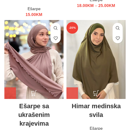
18.00
KM
–
25.00
KM
Ešarpe
15.00
KM
-20%
Ešarpe sa
Himar medinska
ukrašenim
svila
krajevima
Ešarpe