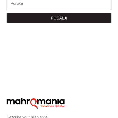
POŠALJI
Describe your hijab style!