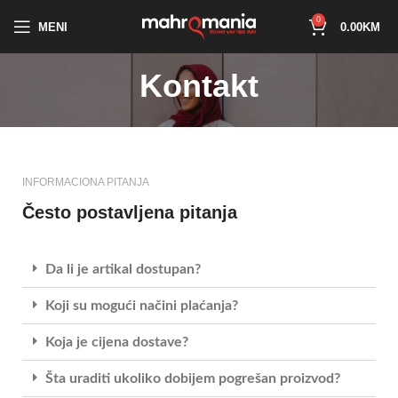
0
MENI
0.00
KM
Kontakt
INFORMACIONA PITANJA
Često postavljena pitanja
Da li je artikal dostupan?
Koji su mogući načini plaćanja?
Koja je cijena dostave?
Šta uraditi ukoliko dobijem pogrešan proizvod?