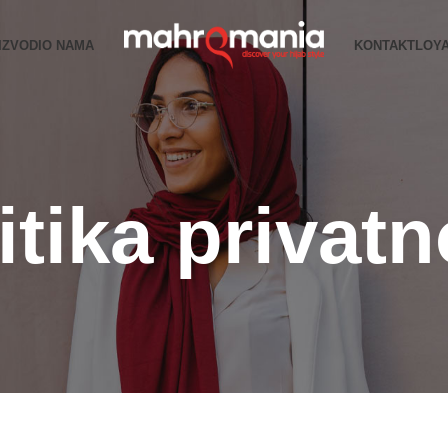
IZVODI
O NAMA
KONTAKT
LOY
itika privatn