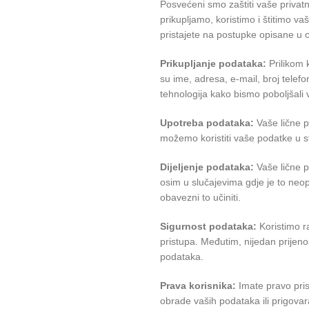
Posvećeni smo zaštiti vaše privatno
prikupljamo, koristimo i štitimo v
pristajete na postupke opisane u o
Prikupljanje podataka:
Prilikom 
su ime, adresa, e-mail, broj telef
tehnologija kako bismo poboljšali v
Upotreba podataka:
Vaše lične p
možemo koristiti vaše podatke u st
Dijeljenje podataka:
Vaše lične p
osim u slučajevima gdje je to neo
obavezni to učiniti.
Sigurnost podataka:
Koristimo ra
pristupa. Međutim, nijedan prijen
podataka.
Prava korisnika:
Imate pravo prist
obrade vaših podataka ili prigovar