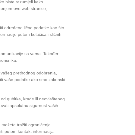
ako biste razumjeli kako
ištenjem ove web stranice,
iti određene lične podatke kao što
ormacije putem kolačića i sličnih
i komunikacije sa vama. Također
korisnika.
bez vašeg prethodnog odobrenja,
riti vaše podatke ako smo zakonski
 od gubitka, krađe ili neovlaštenog
vati apsolutnu sigurnost vaših
er možete tražiti ograničenje
iti putem kontakt informacija