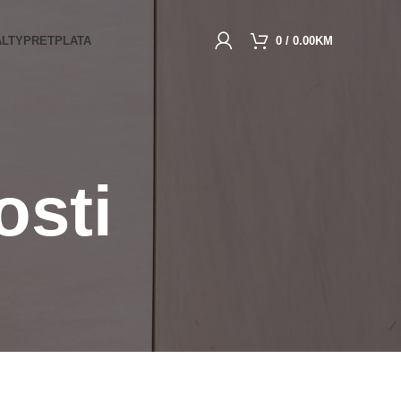
ALTY
PRETPLATA
0
/
0.00
KM
osti