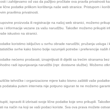
sti i zahtijevamo od vas da pažljivo pročitate ova pravila privatnosti k
aše lične podatke prilikom korištenja naše web stranice. Pristupom i kor
vim pravilima privatnosti.
kupovine proizvoda ili registracije na našoj web stranici, možemo prikup
ona i informacije vezane za vašu narudžbu. Također možemo prikupiti inf
aše iskustvo na stranici.
odatke koristimo isključivo u svrhu obrade narudžbi, pružanja usluga 
atističke svrhe kako bismo bolje razumjeli potrebe i preferencije naših 
odatke nećemo prodavati, iznajmljivati ili dijeliti sa trećim stranama 
phodno radi ispunjavanja narudžbi (npr. dostavne službe). Možemo otk
zličite tehničke i organizacione mjere kako bismo zaštitili vaše podatke
os podataka putem interneta nije potpuno siguran te ne možemo garanto
upiti, ispraviti ili izbrisati svoje lične podatke koje smo prikupili. Takođ
ati na način na koji se vaši podaci koriste. Sva ova prava možete ostvar