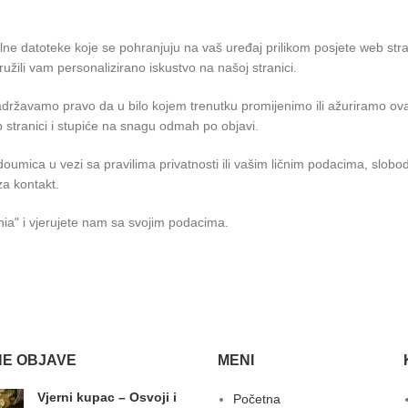
lne datoteke koje se pohranjuju na vaš uređaj prilikom posjete web stra
ružili vam personalizirano iskustvo na našoj stranici.
državamo pravo da u bilo kojem trenutku promijenimo ili ažuriramo ova 
 stranici i stupiće na snagu odmah po objavi.
nedoumica u vezi sa pravilima privatnosti ili vašim ličnim podacima, slob
za kontakt.
ia" i vjerujete nam sa svojim podacima.
E OBJAVE
MENI
Vjerni kupac – Osvoji i
Početna