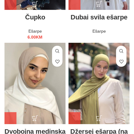
Čupko
Dubai svila ešarpe
Ešarpe
Ešarpe
6.00
KM
Dvobojna medinska
Džersej ešarpa (na