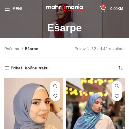
0
MENI
0.00
KM
Ešarpe
Početna
Ešarpe
Prikaz 1–12 od 42 rezultata
Prikaži bočnu traku