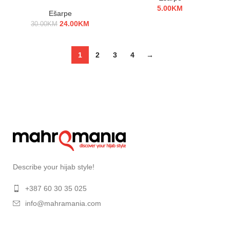
5.00
KM
Ešarpe
24.00
KM
30.00
KM
1
2
3
4
→
Describe your hijab style!
+387 60 30 35 025
info@mahramania.com