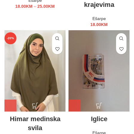
Ešarpe
krajevima
18.00
KM
–
25.00
KM
Ešarpe
18.00
KM
-20%
Himar medinska
Iglice
svila
Ešarpe