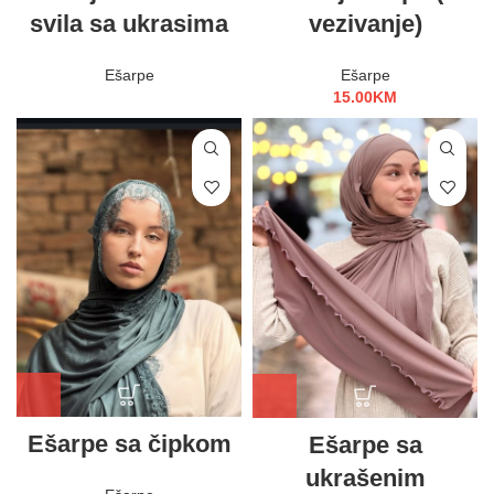
svila sa ukrasima
vezivanje)
Ešarpe
Ešarpe
15.00
KM
Ešarpe sa čipkom
Ešarpe sa
ukrašenim