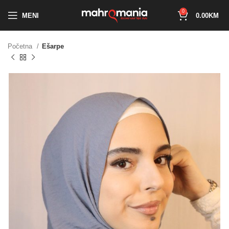
0
MENI
0.00
KM
Početna
Ešarpe