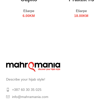
Ešarpe
Ešarpe
6.00
KM
18.00
KM
Describe your hijab style!
+387 60 30 35 025
info@mahramania.com