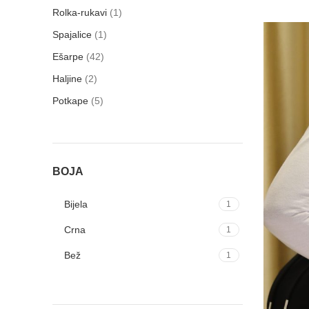
Rolka-rukavi
1
Spajalice
1
Ešarpe
42
Haljine
2
Potkape
5
BOJA
Bijela
1
Crna
1
Bež
1