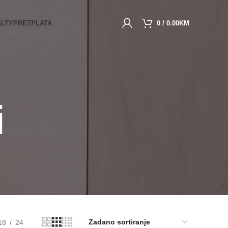
ALTY
PRETPLATA
0
/
0.00
KM
i
18
24