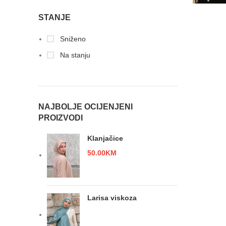
STANJE
Sniženo
Na stanju
NAJBOLJE OCIJENJENI
PROIZVODI
Klanjačice
50.00
KM
Larisa viskoza