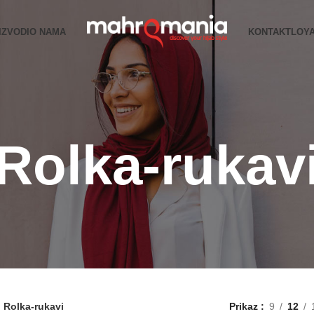
IZVODI
O NAMA
KONTAKT
LOY
Rolka-rukav
Rolka-rukavi
Prikaz
9
12