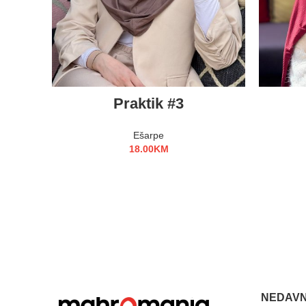
ODABERI OPCIJE
Praktik #3
Ešarpe
18.00
KM
NEDAVN