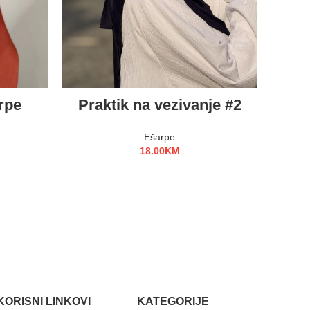
ODABERI OPCIJE
rpe
Praktik na vezivanje #2
Jacq
Ešarpe
18.00
KM
KORISNI LINKOVI
KATEGORIJE