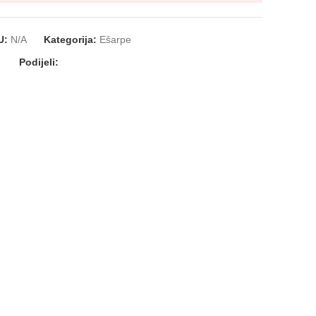
U:
N/A
Kategorija:
Ešarpe
Podijeli: