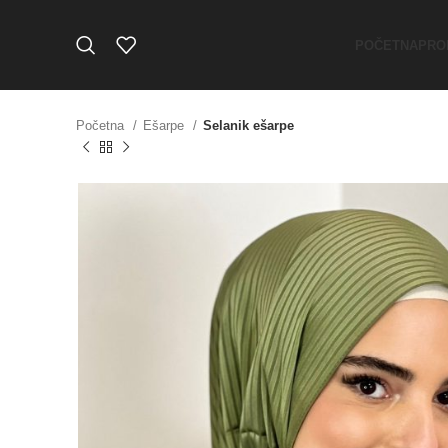
POČETNA
PRO
Početna
Ešarpe
Selanik ešarpe