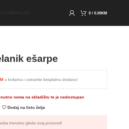
ALTY
PRETPLATA
0
/
0.00
KM
lanik ešarpe
KM
u košaricu i ostvarite besplatnu dostavu!
enutno nema na skladištu te je nedostupan
Dodaj na listu želja
oba trenutno gleda ovaj proizvod!