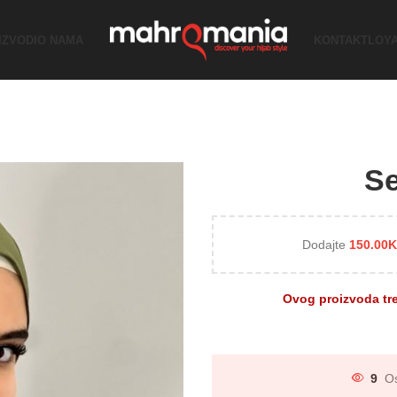
IZVODI
O NAMA
KONTAKT
LOY
Se
Dodajte
150.00
Ovog proizvoda tr
9
Os