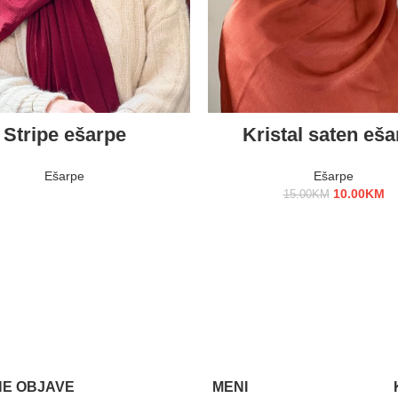
PROČITAJ VIŠE
ODABERI OPCIJE
Stripe ešarpe
Kristal saten eša
Ešarpe
Ešarpe
10.00
KM
15.00
KM
E OBJAVE
MENI