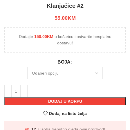
Klanjačice #2
55.00
KM
Dodajte
150.00
KM
u košaricu i ostvarite besplatnu
dostavu!
BOJA
DODAJ U KORPU
Dodaj na listu želja
17
Osoba trenutno gleda ovaj proizvod!