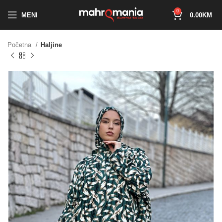
0
MENI
0.00
KM
Početna
Haljine